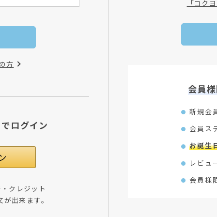
「コクヨ
の方
会員様
新規会
Dでログイン
会員ス
お誕生
レビュ
会員様
所・クレジット
文が出来ます。