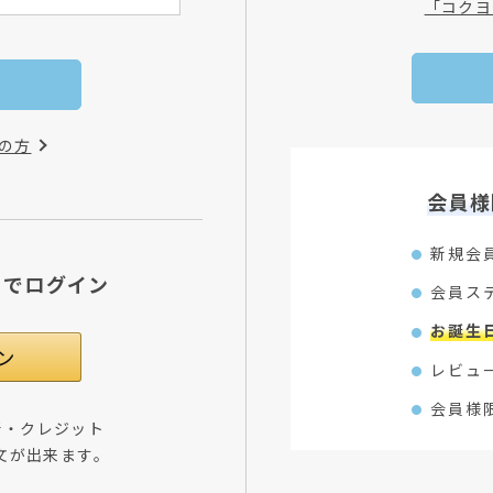
「コクヨ
の方
会員様
新規会
Dでログイン
会員ス
お誕生
レビュ
会員様
所・クレジット
文が出来ます。