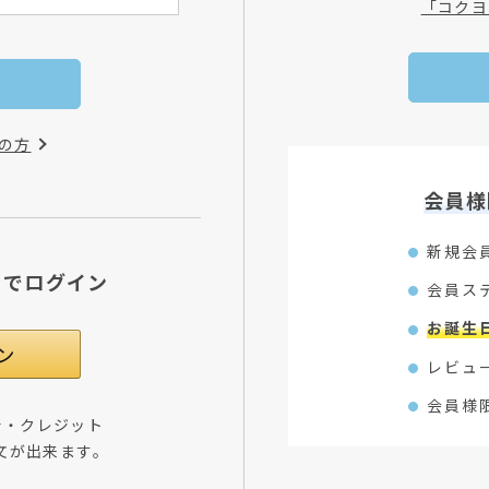
「コクヨ
の方
会員様
新規会
Dでログイン
会員ス
お誕生
レビュ
会員様
所・クレジット
文が出来ます。