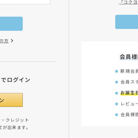
「コクヨ
の方
会員様
新規会
Dでログイン
会員ス
お誕生
レビュ
会員様
所・クレジット
文が出来ます。