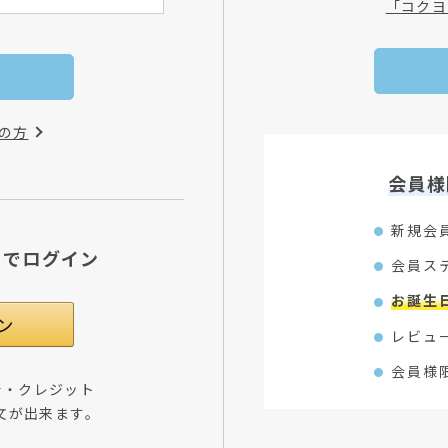
「コクヨ
の方
会員様
新規会
Dでログイン
会員ス
お誕生
レビュ
会員様
所・クレジット
文が出来ます。