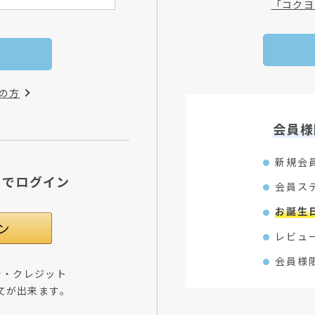
「コクヨ
の方
会員様
新規会
Dでログイン
会員ス
お誕生
レビュ
会員様
所・クレジット
文が出来ます。