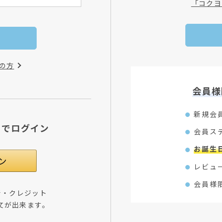
「コクヨ
の方
会員様
新規会
Dでログイン
会員ス
お誕生
レビュ
会員様
所・クレジット
文が出来ます。