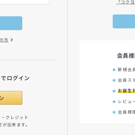
「コクヨ
の方
会員様
新規会
Dでログイン
会員ス
お誕生
レビュ
会員様
所・クレジット
文が出来ます。