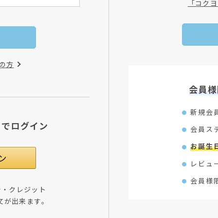
「コクヨ
の方
会員様
新規会
Dでログイン
会員ス
お誕生
レビュ
会員様
所・クレジット
文が出来ます。