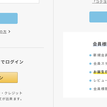
「コクヨ
の方
会員様
新規会
Dでログイン
会員ス
お誕生
レビュ
会員様
所・クレジット
文が出来ます。