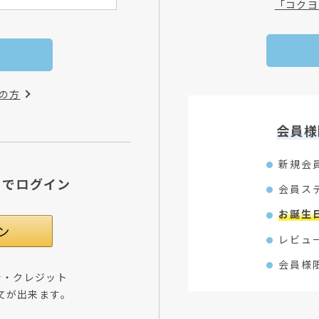
「コクヨ
の方
会員様
新規会
Dでログイン
会員ス
お誕生
レビュ
会員様
所・クレジット
文が出来ます。