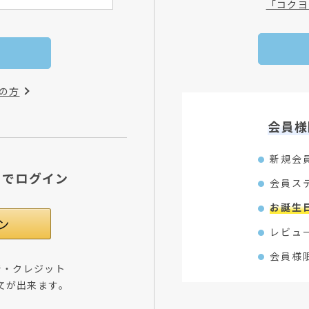
「コクヨ
の方
会員様
新規会
Dでログイン
会員ス
お誕生
レビュ
会員様
所・クレジット
文が出来ます。