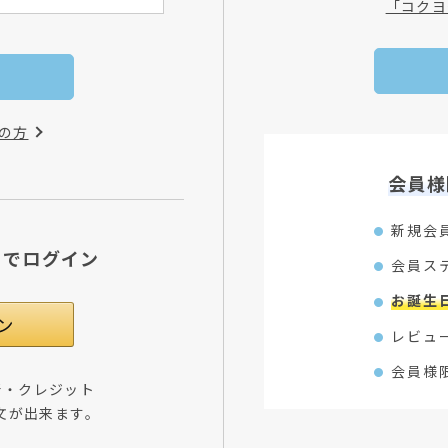
「コクヨ
の方
会員様
新規会
Dでログイン
会員ス
お誕生
レビュ
会員様
所・クレジット
文が出来ます。