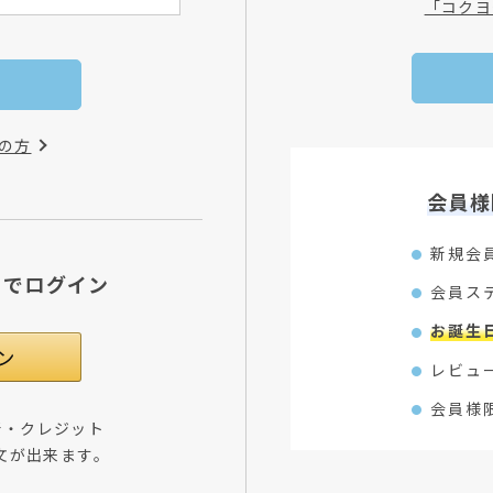
「コクヨ
の方
会員様
新規会
Dでログイン
会員ス
お誕生
レビュ
会員様
所・クレジット
文が出来ます。