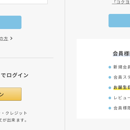
「コクヨ
の方
会員様
新規会
Dでログイン
会員ス
お誕生
レビュ
会員様
所・クレジット
文が出来ます。