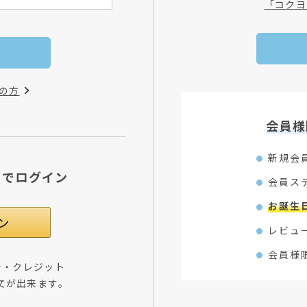
「コクヨ
の方
会員様
新規会
Dでログイン
会員ス
お誕生
レビュ
会員様
所・クレジット
文が出来ます。