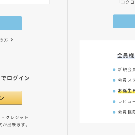
「コクヨ
の方
会員様
新規会
Dでログイン
会員ス
お誕生
レビュ
会員様
所・クレジット
文が出来ます。