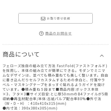
お取り寄せ依頼
商品のお問合せ
商品について
フェローズ独自の組み立て方法 FastFold(ファストフォルド)
を採用し、本体の組み立てが簡単にできる。モダンでミニマ
ムなデザインは、並べても積み重ねても美しく整います。自由
に書き込んだりセルフカスタムするための余白と、付箋やラ
ベル・マスキングテープをまっすぐ貼れるようガイドを設け
ています。●積み重ね５段まで■商品内容:ボックス本体
×3、フタ×3■サイズ目安:とじ厚50mmのB4ファイルが5冊
収納●再生材配合率/本体:古紙パルプ配合率80%●外寸法
（W・D・H）：410x410x315(mm)
●内寸法：390x380x305(mm)