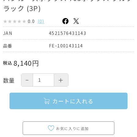
ラック (3P)
0.0
(
0
)
4521576431143
JAN
FE-100143114
品番
8,140
円
税込
−
＋
数量
カートに入れる