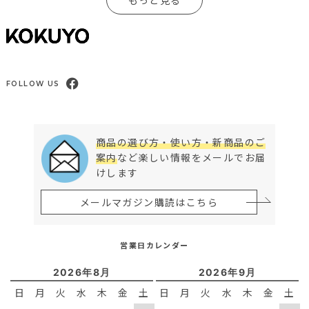
もっと見る
FOLLOW US
商品の選び方・使い方・新商品のご
案内
など楽しい情報をメールでお届
けします
メールマガジン購読はこちら
営業日カレンダー
2026年8月
2026年9月
日
月
火
水
木
金
土
日
月
火
水
木
金
土