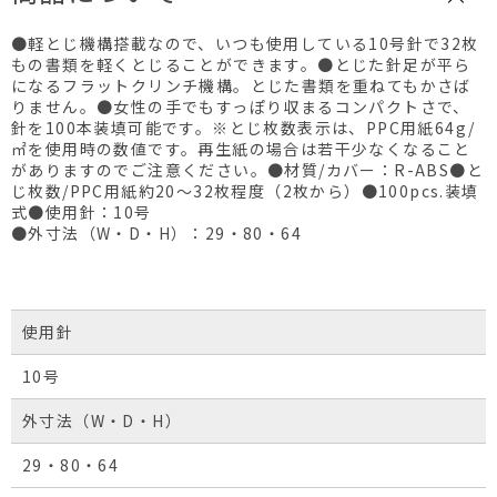
●軽とじ機構搭載なので、いつも使用している10号針で32枚
もの書類を軽くとじることができます。●とじた針足が平ら
になるフラットクリンチ機構。とじた書類を重ねてもかさば
りません。●女性の手でもすっぽり収まるコンパクトさで、
針を100本装填可能です。※とじ枚数表示は、PPC用紙64g/
㎡を使用時の数値です。再生紙の場合は若干少なくなること
がありますのでご注意ください。●材質/カバー：R-ABS●と
じ枚数/PPC用紙約20～32枚程度（2枚から）●100pcs.装填
式●使用針：10号
●外寸法（W・D・H）：29・80・64
使用針
10号
外寸法（W・D・H）
29・80・64