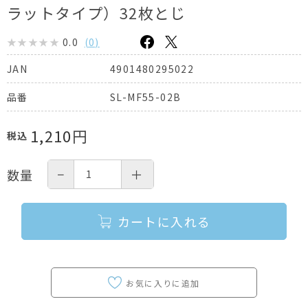
ラットタイプ）32枚とじ
0.0
(
0
)
4901480295022
JAN
SL-MF55-02B
品番
1,210
円
税込
−
＋
数量
カートに入れる