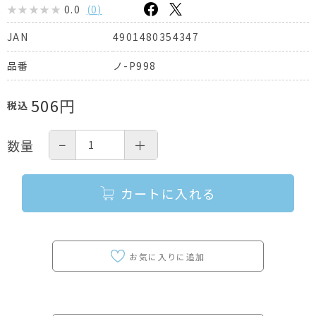
0.0
(
0
)
4901480354347
JAN
ノ-P998
品番
506
円
税込
−
＋
数量
カートに入れる