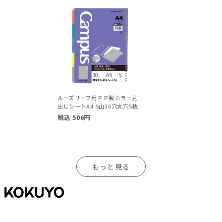
ルーズリーフ用ＰＰ製カラー見
出しシートA4 5山30穴丸穴5枚
税込
506
円
もっと見る