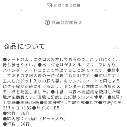
お取り寄せ依頼
商品のお問合せ
商品について
●ノートのようにクロス製本してあるので、バラけにくく、
持ち歩きやすい。●ページをはがすとルーズリーフになり、
バインダーノートにとじて整理することができます。●製本
してあるので記入後の一時保管にも便利です。●使いやすく
工夫したドット入りの罫内容。キャンパスノートと同じよう
にタテ線が正確に引けるよう、センターと左端に三角形のメ
モリ点を配置しました。●中紙には森林認証紙を使用した環
境対応商品です。環境に配慮した紙製クロスを使用。●紙質/
上質紙●表紙/板紙●製本様式/はぎ取り式●丸穴●寸法/タテ
257×ヨコ182●サイズ：B5
●穴数：26穴
●罫内容：中横罫（ドット入り）
●行数：36行