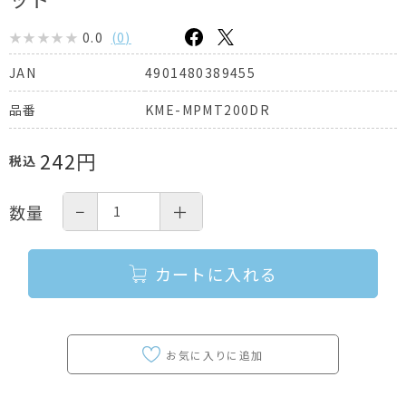
0.0
(
0
)
4901480389455
JAN
KME-MPMT200DR
品番
242
円
税込
−
＋
数量
カートに入れる