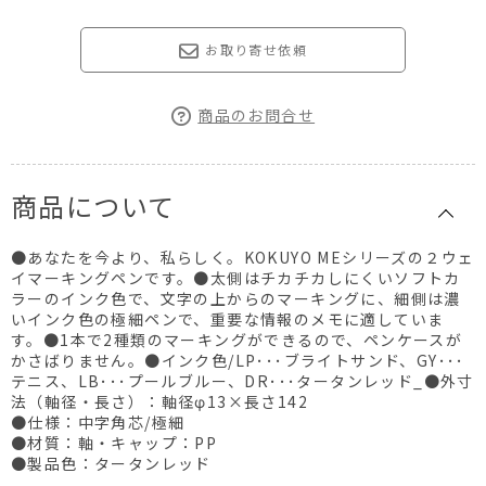
お取り寄せ依頼
商品のお問合せ
商品について
●あなたを今より、私らしく。KOKUYO MEシリーズの２ウェ
イマーキングペンです。●太側はチカチカしにくいソフトカ
ラーのインク色で、文字の上からのマーキングに、細側は濃
いインク色の極細ペンで、重要な情報のメモに適していま
す。●1本で2種類のマーキングができるので、ペンケースが
かさばりません。●インク色/LP･･･ブライトサンド、GY･･･
テニス、LB･･･プールブルー、DR･･･タータンレッド_●外寸
法（軸径・長さ）：軸径φ13×長さ142
●仕様：中字角芯/極細
●材質：軸・キャップ：PP
●製品色：タータンレッド