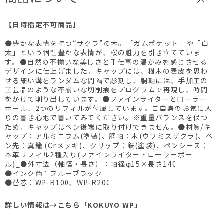
【日時指定不可商品】
●豊かな表情を持つ“サクラ”の木。「ガムポケット」や「白
太」という個性豊かな表情が、桜の魅力を引き立てていま
す。●自然の不揃いな美しさと手仕事の温かみを感じさせる
デザインに仕上げました。キャップには、樹木の表皮を思わ
せる細い溝をランダムな間隔で彫刻し、胴軸には、手加工の
工芸品のような不揃いな切削痕をプログラムで再現し、時間
をかけて削り出しています。●ファインライターとローラー
ボール、2つのリフィルが付属しています。ご自身のお気に入
りの書き心地で書いてみてください。※重量バランスを保つ
ため、キャップはペン後端に取り付けできません。●材質/キ
ャップ：アルミニウム(塗装)、胴軸：木(ウワミズザクラ)、ペ
ン先：真鍮 (Crメッキ)、クリップ：鉄(塗装)、ペンシース：
本革リフィル2種入り(ファインライター・ローラーボー
ル)_●外寸法（軸径・長さ）：軸径φ15×長さ140
●インク色：ブルーブラック
●替芯：WP-R100、WP-R200
詳しい情報は
→こちら「KOKUYO WP」