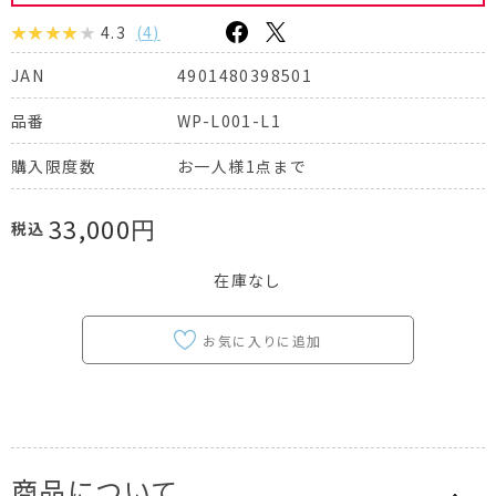
4.3
(
4
)
4901480398501
JAN
WP-L001-L1
品番
お一人様
1点
まで
購入限度数
33,000
円
税込
在庫なし
商品について