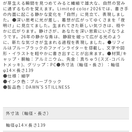
が芽生える瞬間を見つめてみると繊細で雄大な、自然の営み
に通ずるものを覚えます。Limited color 2026では、書き手
の内面に起こる静かな変化を「自然」に見立て、表現しまし
た。●深い思考に光が差し、着想が広がってゆくさまを「夜
明け」に見立てました。生まれてきた新しい気づきは、穏や
かに広がります。静けさが、あなたを深い思索にいざなうよ
うです。26年の静かな青は、静寂を破って広がる光のよう
に、新たな気づきが生まれる過程を表現しました。●リフィ
ルはブルーブラックのファインライターを搭載し、文字や図
形・イラストを軽やかに書き出すことが出来ます。●材質/キ
ャップ・胴軸：アルミニウム、先金：真ちゅう(スズ-コバル
トメッキ)、グリップ：PC●外寸法（軸径・長さ）：軸径
φ14×長さ139
●仕様：細字
●インク色：ブルーブラック
●製品色：DAWN’S STILLNESS
外寸法（軸径・長さ）
軸径φ14×長さ139