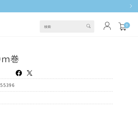
0
0ｍ巻
455396