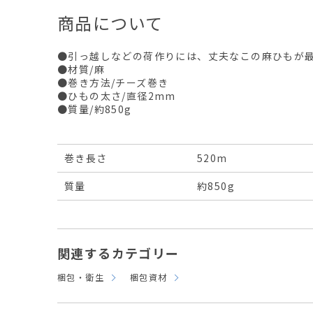
商品について
●引っ越しなどの荷作りには、丈夫なこの麻ひもが
●材質/麻
●巻き方法/チーズ巻き
●ひもの太さ/直径2mm
●質量/約850g
巻き長さ
520m
質量
約850g
関連するカテゴリー
梱包・衛生
梱包資材