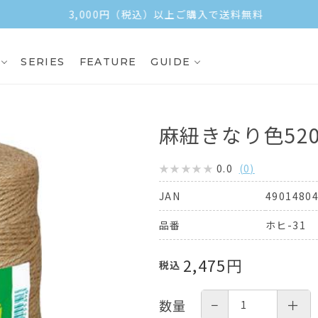
3,000円（税込）以上ご購入で送料無料
SERIES
FEATURE
GUIDE
麻紐きなり色52
0.0
(
0
)
4901480
JAN
ホヒ-31
品番
2,475
円
税込
−
＋
数量