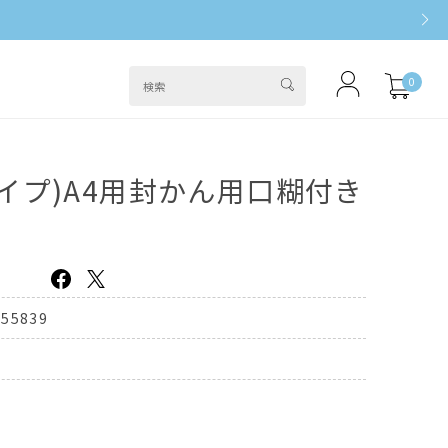
0
イプ)A4用封かん用口糊付き
455839