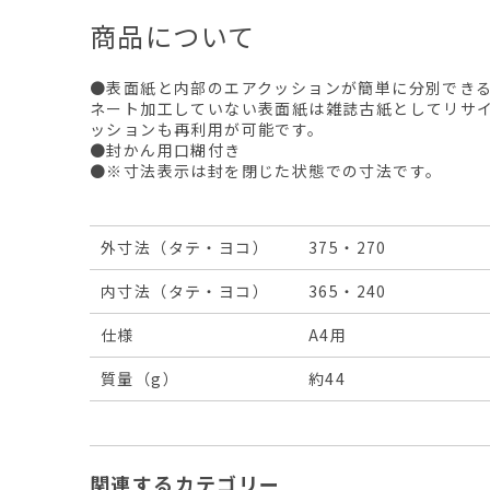
商品について
●表面紙と内部のエアクッションが簡単に分別でき
ネート加工していない表面紙は雑誌古紙としてリサ
ッションも再利用が可能です。
●封かん用口糊付き
●※寸法表示は封を閉じた状態での寸法です。
外寸法（タテ・ヨコ）
375・270
内寸法（タテ・ヨコ）
365・240
仕様
A4用
質量（g）
約44
関連するカテゴリー