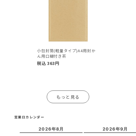
小包封筒(軽量タイプ)A4用封か
ん用口糊付き茶
税込
363
円
もっと見る
営業日カレンダー
2026年8月
2026年9月