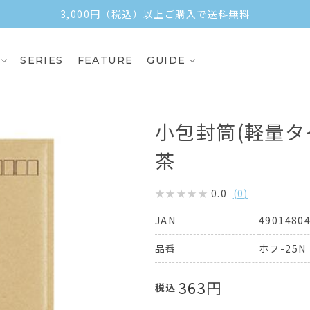
3,000円（税込）以上ご購入で送料無料
SERIES
FEATURE
GUIDE
小包封筒(軽量タ
茶
0.0
(
0
)
4901480
JAN
ホフ-25N
品番
363
円
税込