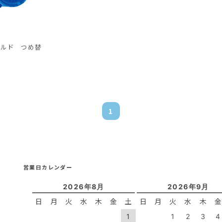
ールド つめ替
1
営業日カレンダー
2026年8月
2026年9月
日
月
火
水
木
金
土
日
月
火
水
木
1
1
2
3
4