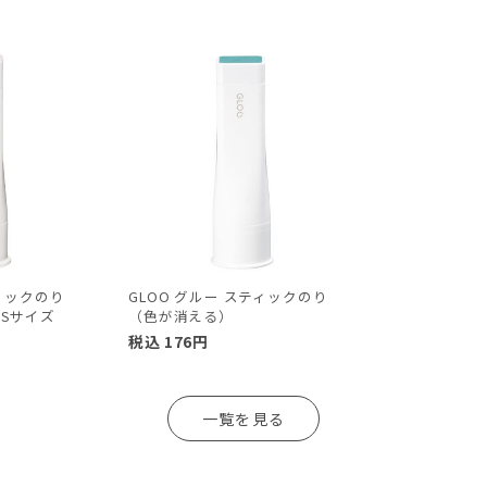
ティックのり
GLOO グルー スティックのり
Sサイズ
（色が消える）
税込
176
円
一覧を見る