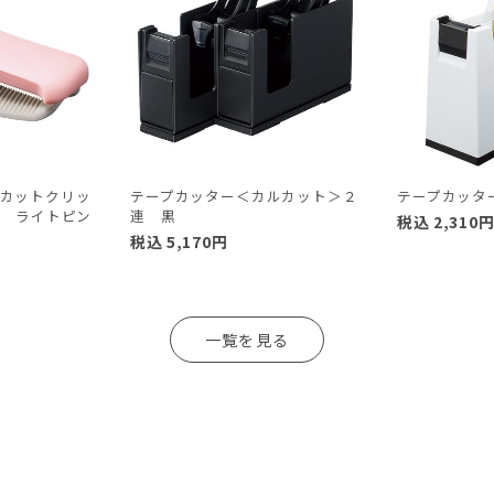
カットクリッ
テープカッター＜カルカット＞２
テープカッタ
用 ライトピン
連 黒
税込
2,310
税込
5,170
円
一覧を見る