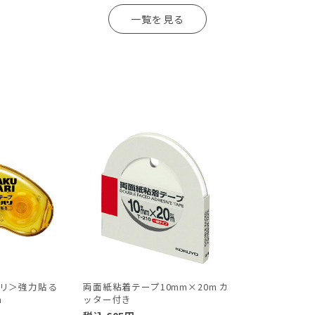
一覧を見る
リ＞強力貼る
両面紙粘着テープ10mm×20m カ
m
ッター付き