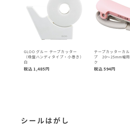
GLOO グルー テープカッター
テープカッターカル
（吸盤ハンディタイプ・小巻き）
プ 20～25mm幅
白
ク
税込
1,485
円
税込
594
円
シールはがし