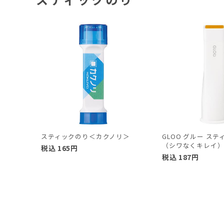
スティックのり＜カクノリ＞
GLOO グルー ス
（シワなくキレイ）
税込
165
円
税込
187
円