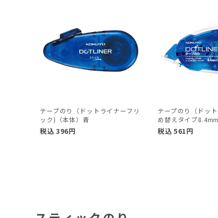
テープのり（ドットライナーフリ
テープのり（ドット
ック)（本体）青
め替えタイプ8.4m
税込
396
円
税込
561
円
スティックのり