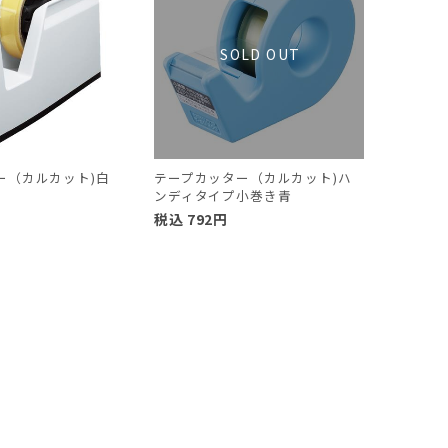
ー（カルカット)白
テープカッター（カルカット)ハ
ンディタイプ小巻き青
円
税込
792
円