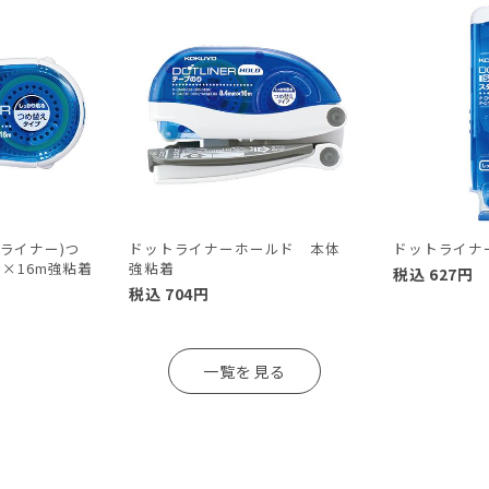
ライナー)つ
ドットライナーホールド 本体
ドットライナ
m×16m強粘着
強粘着
税込
627
円
税込
704
円
一覧を見る