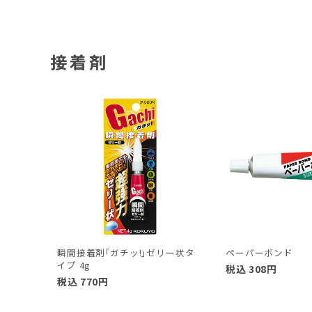
接着剤
瞬間接着剤｢ガチッ!｣ゼリー状タ
ペーパーボンド
イプ 4g
税込
308
円
税込
770
円