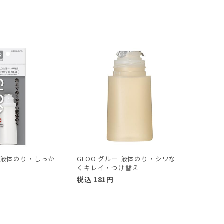
ー 液体のり・しっか
GLOO グルー 液体のり・シワな
くキレイ・つけ替え
税込
181
円