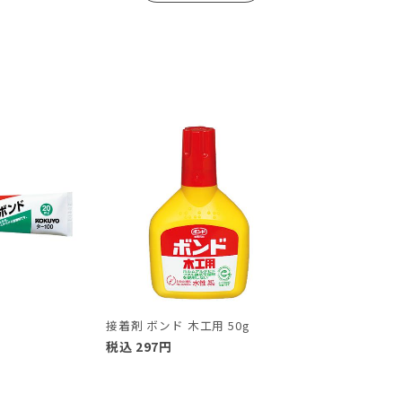
接着剤 ボンド 木工用 50g
税込
297
円