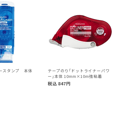
ースタンプ 本体
テープのり｢ドットライナーパワ
ー｣本体 10mm×10m強粘着
税込
847
円