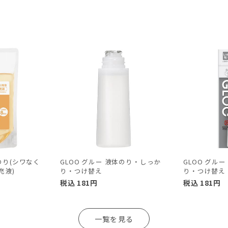
体のり(シワなく
GLOO グルー 液体のり・しっか
GLOO グル
充液)
り・つけ替え
り・つけ替え
税込
181
円
税込
181
円
一覧を見る