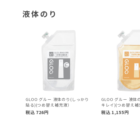
液体のり
GLOO グルー 液体のり(しっかり
GLOO グルー 液
貼る)(つめ替え補充液）
キレイ)(つめ替え補
税込
726
円
税込
1,155
円