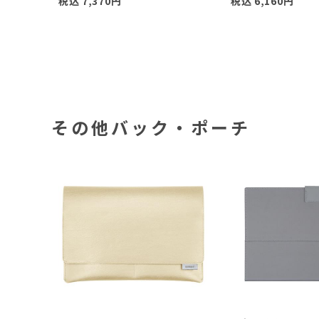
税込
7,370
円
税込
6,160
円
その他バック・ポーチ