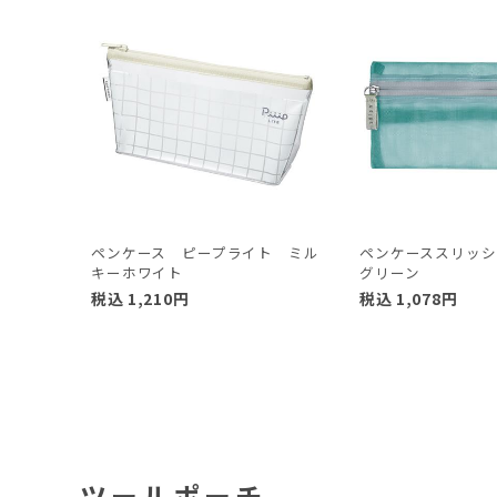
ペンケース ピープライト ミル
ペンケーススリッシ
キーホワイト
グリーン
税込
1,210
円
税込
1,078
円
ツールポーチ