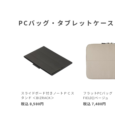
PCバッグ・タブレットケース
スライドボード付きノートＰＣス
フラットPCバッグ（T
タンド ＜BIZRACK＞
FIELD))ベージュ
税込
8,580
円
税込
7,480
円