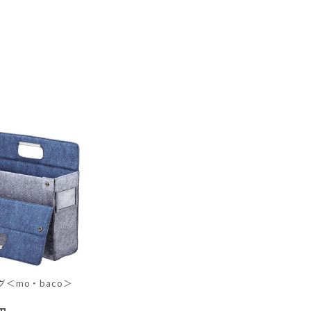
＜mo・baco＞