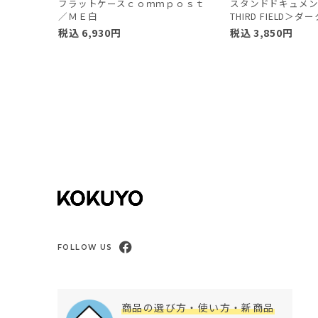
フラットケースｃｏｍｍｐｏｓｔ
スタンドドキュメ
／ＭＥ白
THIRD FIELD＞
税込
6,930
円
税込
3,850
円
FOLLOW US
商品の選び方・使い方・新商品