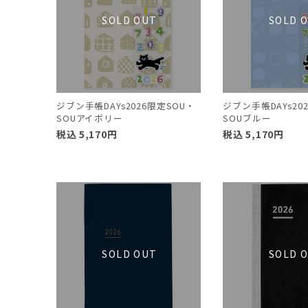
ジブン手帳DAYs2026限定SOU・
ジブン手帳DAYs20
SOUアイボリー
SOUブルー
税込
5,170
円
税込
5,170
円