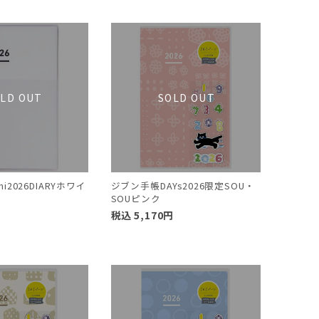
i2026DIARYホワイ
ジブン手帳DAYs2026限定SOU・
SOUピンク
円
税込
5,170
円