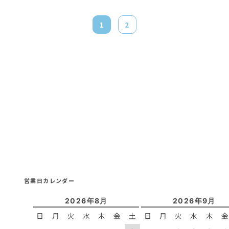
1
2
営業日カレンダー
2026年8月
2026年9月
日
月
火
水
木
金
土
日
月
火
水
木