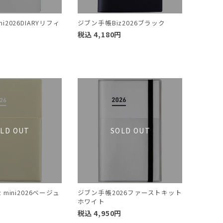
i2026DIARYリフィ
ジブン手帳Biz2026ブラック
税込
4,180
円
円
 mini2026ベージュ
ジブン手帳2026ファーストキット
ホワイト
円
税込
4,950
円