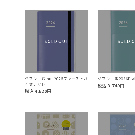
ジブン手帳mini2026ファーストバ
ジブン手帳2026DI
イオレット
税込
3,740
円
税込
4,620
円