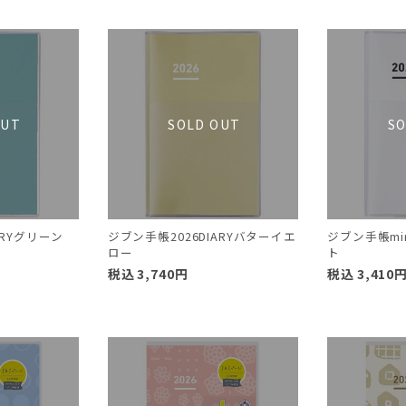
ARYグリーン
ジブン手帳2026DIARYバターイエ
ジブン手帳min
ロー
ト
税込
3,740
円
税込
3,410