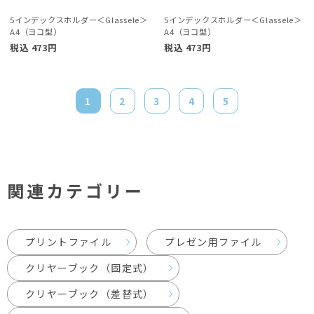
5インデックスホルダー＜Glassele＞
5インデックスホルダー＜Glassele＞
A4（ヨコ型）
A4（ヨコ型）
税込
473
円
税込
473
円
1
2
3
4
5
次へ >>
関連カテゴリー
プリントファイル
プレゼン用ファイル
クリヤーブック（固定式）
クリヤーブック（差替式）