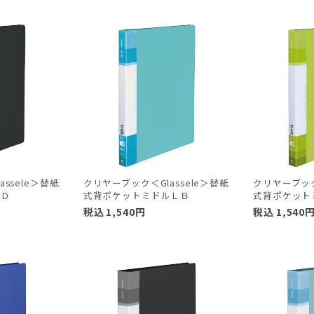
ssele＞替紙
クリヤーブック＜Glassele＞替紙
クリヤーブック
ルＤ
式背ポケットミドルＬＢ
式背ポケット
税込
1,540
円
税込
1,540