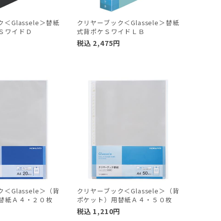
＜Glassele＞替紙
クリヤーブック＜Glassele＞替紙
ＳワイドＤ
式背ポケＳワイドＬＢ
円
税込
2,475
円
＜Glassele＞（背
クリヤーブック＜Glassele＞（背
替紙Ａ４・２０枚
ポケット）用替紙Ａ４・５０枚
税込
1,210
円