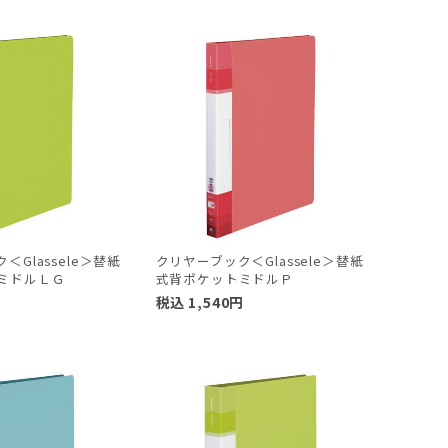
＜Glassele＞替紙
クリヤーブック＜Glassele＞替紙
ミドルＬＧ
式背ポケットミドルＰ
円
税込
1,540
円