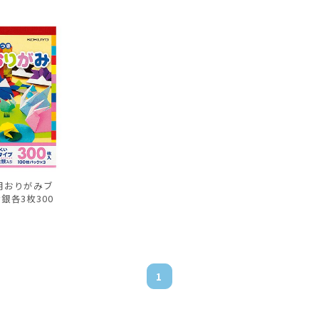
用おりがみブ
銀各3枚300
1