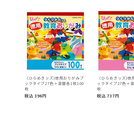
（ひらめきッズ)徳用おりがみブ
（ひらめきッズ)徳
ックタイプ27色＋金銀各1枚100
ックタイプ27色＋金
枚
枚
税込
396
円
税込
737
円