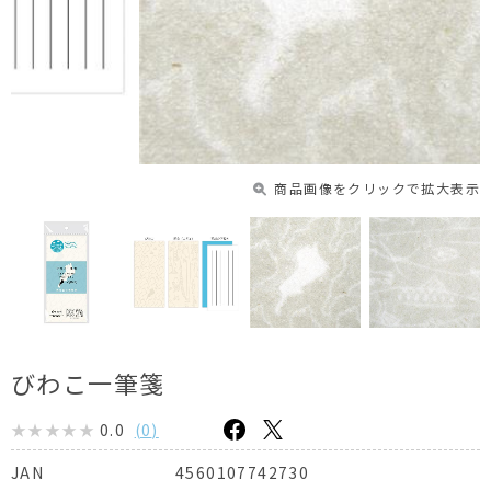
商品画像をクリックで拡大表示
びわこ一筆箋
0.0
(
0
)
4560107742730
JAN