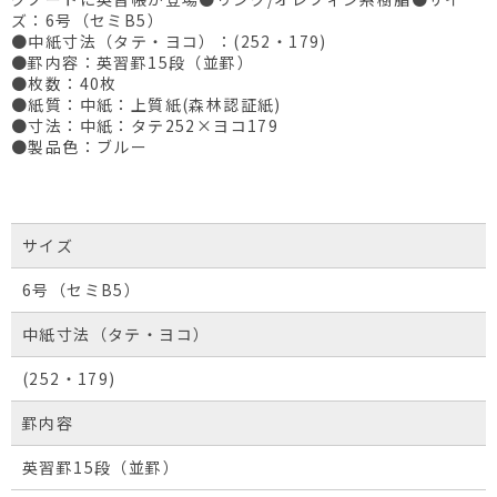
ズ：6号（セミB5）
●中紙寸法（タテ・ヨコ）：(252・179)
●罫内容：英習罫15段（並罫）
●枚数：40枚
●紙質：中紙：上質紙(森林認証紙)
●寸法：中紙：タテ252×ヨコ179
●製品色：ブルー
サイズ
6号（セミB5）
中紙寸法（タテ・ヨコ）
(252・179)
罫内容
英習罫15段（並罫）