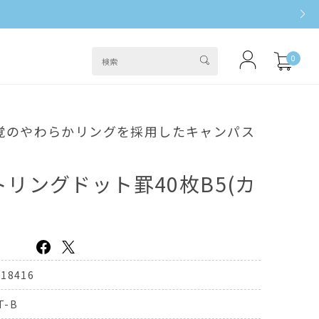
0
覚のやわらかリングを採用したキャンパス
リングドット罫40枚B5(カ
018416
T-B