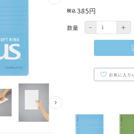
385
円
税込
−
＋
数量