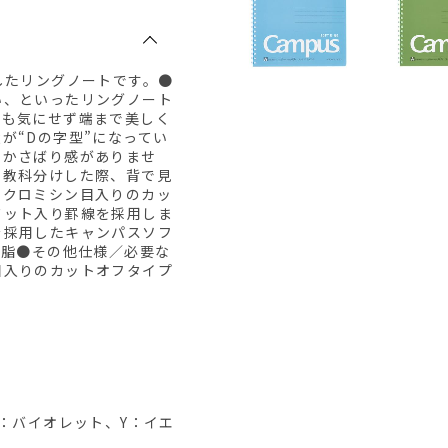
したリングノートです。●
い、といったリングノート
ても気にせず端まで美しく
が“Dの字型”になってい
のかさばり感がありませ
や教科分けした際、背で見
イクロミシン目入りのカッ
ドット入り罫線を採用しま
を採用したキャンパスソフ
樹脂●その他仕様／必要な
目入りのカットオフタイプ
：バイオレット、Y：イエ