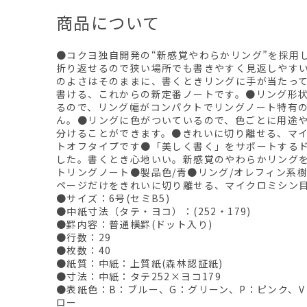
商品について
●コクヨ独自開発の“新感覚やわらかリング”を採用
折り返せるので狭い場所でも書きやすく見返しやす
のよさはそのままに、書くときリングに手が当たっ
書ける、これからの新定番ノートです。●リング形状
るので、リング幅がコンパクトでリングノート特有
ん。●リングに色がついているので、色ごとに用途
分けることができます。●きれいに切り離せる、マ
トオフタイプです●「美しく書く」をサポートする
した。書くとき心地いい。新感覚のやわらかリング
トリングノート●製品色/青●リング/オレフィン系
ページだけをきれいに切り離せる、マイクロミシン
●サイズ：6号(セミB5)
●中紙寸法（タテ・ヨコ）：(252・179)
●罫内容：普通横罫(ドット入り)
●行数：29
●枚数：40
●紙質：中紙：上質紙(森林認証紙)
●寸法：中紙：タテ252×ヨコ179
●表紙色：B：ブルー、G：グリーン、P：ピンク、V
ロー