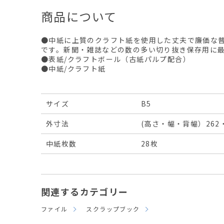
商品について
●中紙に上質のクラフト紙を使用した丈夫で廉価な
です。新聞・雑誌などの数の多い切り抜き保存用に
●表紙/クラフトボール（古紙パルプ配合）
●中紙/クラフト紙
サイズ
B5
外寸法
(高さ・幅・背幅）262・
中紙枚数
28枚
関連するカテゴリー
ファイル
スクラップブック