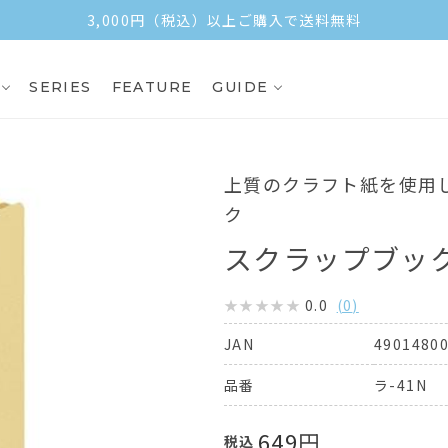
3,000円（税込）以上ご購入で送料無料
SERIES
FEATURE
GUIDE
上質のクラフト紙を使用
ク
スクラップブック
0.0
(
0
)
4901480
JAN
ラ-41N
品番
649
円
税込