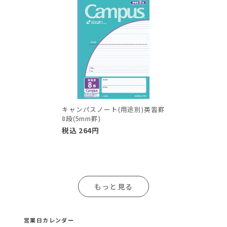
キャンパスノート(用途別)英習罫
8段(5mm罫)
税込
264
円
もっと見る
営業日カレンダー