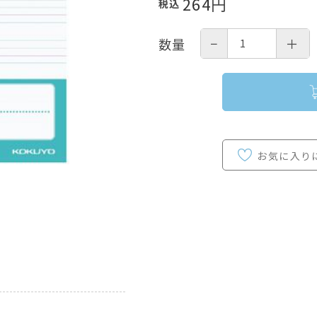
264
円
税込
−
＋
数量