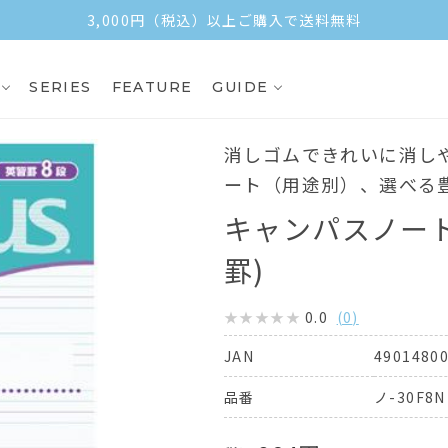
3,000円（税込）以上ご購入で送料無料
SERIES
FEATURE
GUIDE
消しゴムできれいに消し
ート（用途別）、選べる
キャンパスノート
罫)
0.0
(
0
)
4901480
JAN
ノ-30F8N
品番