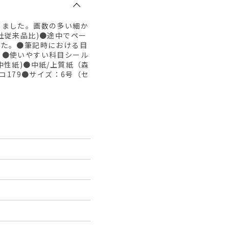
しました。画数の多い細か
社従来品比)●途中でペー
した。●筆記時における目
。●使いやすい科目シール
性紙)●中紙/上質紙（森
コ179●サイズ：6号（セ