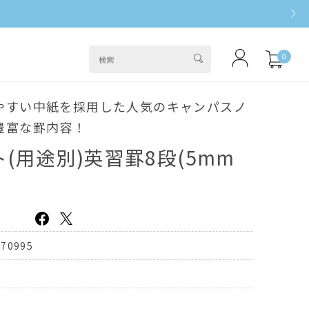
0
やすい中紙を採用した人気のキャンパスノ
豊富な罫内容！
(用途別)英習罫8段(5mm
070995