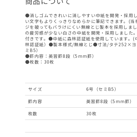
商品について
●消しゴムできれいに消しやすい中紙を開発・採用
い文字もよりくっきりなめらかに筆記できます。(当
ジを破ってもバラけにくい無線とじ製本を採用しま
の疲労感が少ない白さの中紙を開発・採用しました
付きです。●中紙に森林認証紙を使用しています。(中
林認証紙）●製本様式/無線とじ●寸法/タテ252×ヨ
ミB5）
●罫内容：英習罫8段（5mm罫）
●枚数：30枚
サイズ
6号（セミB5）
罫内容
英習罫8段（5mm罫）
枚数
30枚