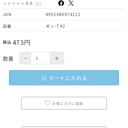
0.0
(
0
)
4901480074122
JAN
オン-T42
品番
473
円
税込
−
＋
数量
カートに入れる