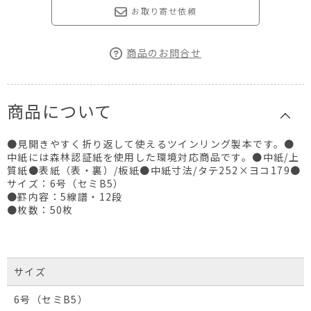
お取り寄せ依頼
商品のお問合せ
商品について
●見開きやすく折り返して使えるツインリング製本です。●
中紙には森林認証紙を使用した環境対応商品です。●中紙/上
質紙●表紙（表・裏）/板紙●中紙寸法/タテ252×ヨコ179●
サイズ：6号（セミB5）
●罫内容：5線譜・12段
●枚数：50枚
サイズ
6号（セミB5）