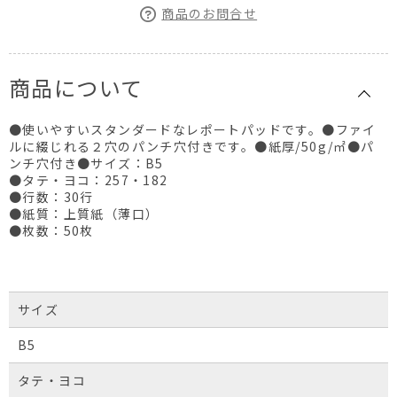
商品のお問合せ
商品について
●使いやすいスタンダードなレポートパッドです。●ファイ
ルに綴じれる２穴のパンチ穴付きです。●紙厚/50g/㎡●パ
ンチ穴付き●サイズ：B5
●タテ・ヨコ：257・182
●行数：30行
●紙質：上質紙（薄口）
●枚数：50枚
サイズ
B5
タテ・ヨコ