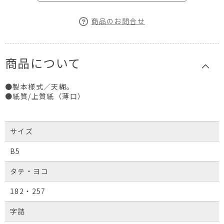
商品のお問合せ
商品について
●製本様式／天糊。
●紙質/上質紙（薄口）
サイズ
B5
タテ・ヨコ
182・257
字詰