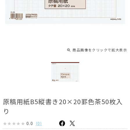
商品画像をクリックで拡大表示
原稿用紙B5縦書き20×20罫色茶50枚入
り
0.0
(
0
)