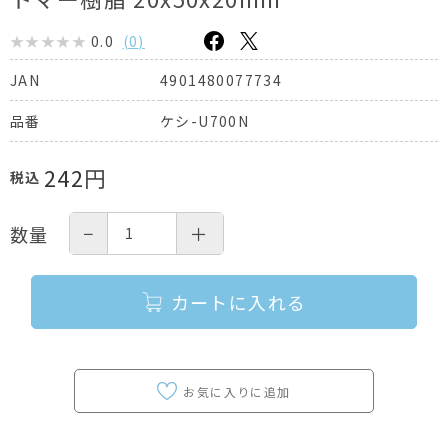
0.0
(
0
)
4901480077734
JAN
ケシ-U700N
品番
242
円
税込
−
＋
数量
カートに入れる