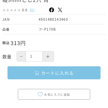
0.0
(
0
)
4901480143460
JAN
フ-P170B
品番
313
円
税込
−
＋
数量
カートに入れる