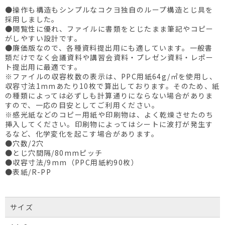
●操作も構造もシンプルなコクヨ独自のループ構造とじ具を
採用しました。
●閲覧性に優れ、ファイルに書類をとじたまま筆記やコピー
がしやすい設計です。
●廉価版なので、各種資料提出用にも適しています。一般書
類だけでなく会議資料や講習会資料・プレゼン資料・レポー
ト提出用に最適です。
※ファイルの収容枚数の表示は、PPC用紙64g/㎡を使用し、
収容寸法1mmあたり10枚で算出しております。そのため、紙
の種類によっては必ずしも計算通りにならない場合がありま
すので、一応の目安としてご利用ください。
※感光紙などのコピー用紙や印刷物は、よく乾燥させたのち
挿入してください。印刷物によってはシートに波打が発生す
るなど、化学変化を起こす場合があります。
●穴数/2穴
●とじ穴間隔/80mmピッチ
●収容寸法/9mm（PPC用紙約90枚）
●表紙/R-PP
サイズ