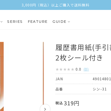
3,000円（税込）以上ご購入で送料無料
SERIES
FEATURE
GUIDE
履歴書用紙(手引
2枚シール付き
0.0
(
0
)
4901480
JAN
シン-31
品番
319
円
税込