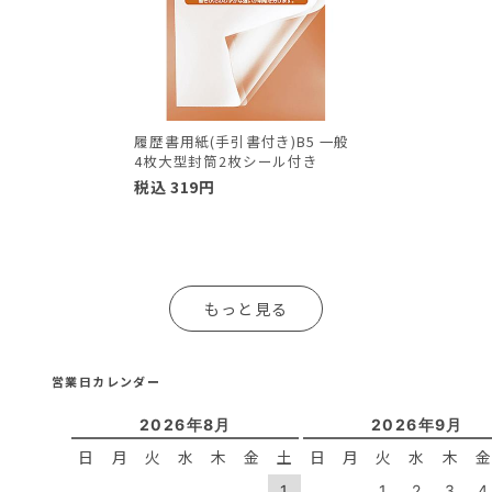
履歴書用紙(手引書付き)B5 一般
4枚大型封筒2枚シール付き
税込
319
円
もっと見る
営業日カレンダー
2026年8月
2026年9月
日
月
火
水
木
金
土
日
月
火
水
木
1
1
2
3
4