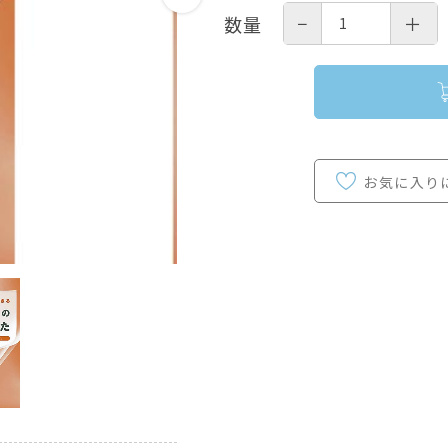
−
＋
数量