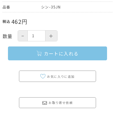
シン-35JN
品番
462
円
税込
−
＋
数量
カートに入れる
お取り寄せ依頼