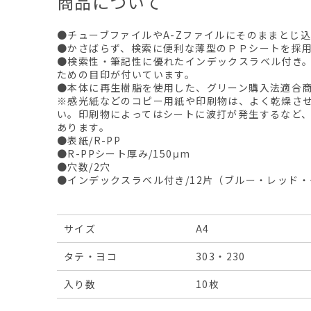
商品について
●チューブファイルやA-Zファイルにそのままとじ
●かさばらず、検索に便利な薄型のＰＰシートを採
●検索性・筆記性に優れたインデックスラベル付き
ための目印が付いています。
●本体に再生樹脂を使用した、グリーン購入法適合
※感光紙などのコピー用紙や印刷物は、よく乾燥さ
い。印刷物によってはシートに波打が発生するなど
あります。
●表紙/R-PP
●R-PPシート厚み/150μm
●穴数/2穴
●インデックスラベル付き/12片（ブルー・レッド・
サイズ
A4
タテ・ヨコ
303・230
入り数
10枚