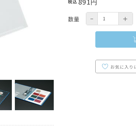
891
円
税込
−
＋
数量