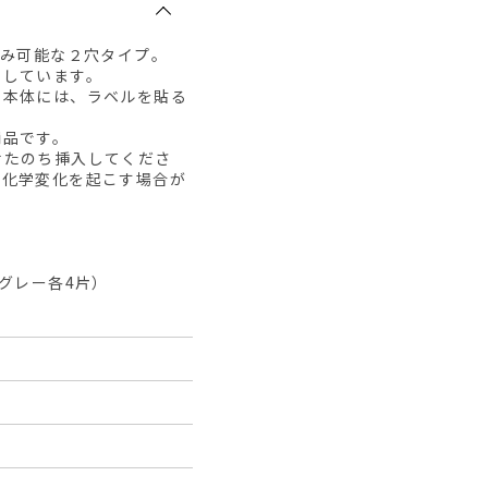
込み可能な２穴タイプ。
用しています。
。本体には、ラベルを貼る
商品です。
せたのち挿入してくださ
、化学変化を起こす場合が
グレー各4片）