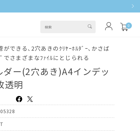
0
ができる､2穴あきのｸﾘﾔｰﾎﾙﾀﾞｰ､かさば
ﾟでさまざまなﾌｧｲﾙにとじられる
ダー(2穴あき)A4インデッ
枚透明
205328
0T