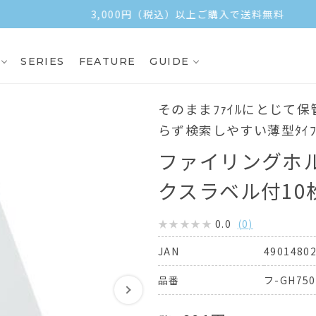
3,000円（税込）以上ご購入で送料無料
SERIES
FEATURE
GUIDE
そのままﾌｧｲﾙにとじて保管
らず検索しやすい薄型ﾀｲﾌ
ファイリングホル
クスラベル付10
0.0
(
0
)
4901480
JAN
フ-GH75
品番