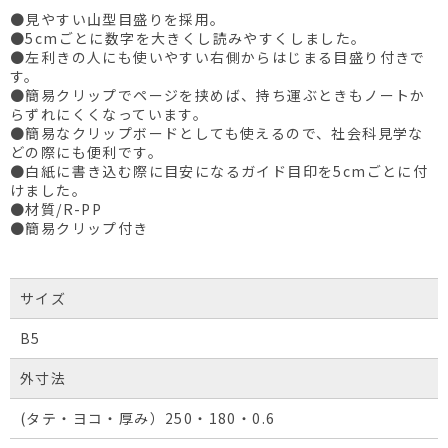
●見やすい山型目盛りを採用。
●5cmごとに数字を大きくし読みやすくしました。
●左利きの人にも使いやすい右側からはじまる目盛り付きで
す。
●簡易クリップでページを挟めば、持ち運ぶときもノートか
らずれにくくなっています。
●簡易なクリップボードとしても使えるので、社会科見学な
どの際にも便利です。
●白紙に書き込む際に目安になるガイド目印を5cmごとに付
けました。
●材質/R-PP
●簡易クリップ付き
サイズ
B5
外寸法
(タテ・ヨコ・厚み）250・180・0.6