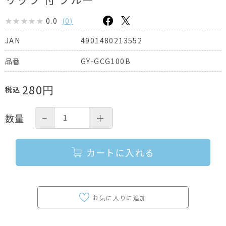
0.0
(
0
)
4901480213552
JAN
GY-GCG100B
品番
280
円
税込
−
＋
数量
カートに入れる