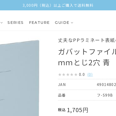
3,000円（税込）以上ご購入で送料無料
SERIES
FEATURE
GUIDE
丈夫なPPラミネート表
ガバットファイル 
ｍｍとじ2穴 青
0.0
(
0
)
4901480
JAN
フ-S99B
品番
1,705
円
税込