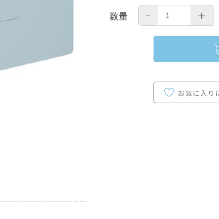
−
＋
数量