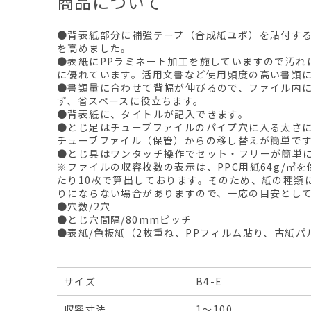
商品について
●背表紙部分に補強テープ（合成紙ユポ）を貼付す
を高めました。
●表紙にPPラミネート加工を施していますので汚れ
に優れています。活用文書など使用頻度の高い書類
●書類量に合わせて背幅が伸びるので、ファイル内
ず、省スペースに役立ちます。
●背表紙に、タイトルが記入できます。
●とじ足はチューブファイルのパイプ穴に入る太さ
チューブファイル（保管）からの移し替えが簡単で
●とじ具はワンタッチ操作でセット・フリーが簡単
※ファイルの収容枚数の表示は、PPC用紙64g/㎡
たり10枚で算出しております。そのため、紙の種類
りにならない場合がありますので、一応の目安とし
●穴数/2穴
●とじ穴間隔/80mmピッチ
●表紙/色板紙（2枚重ね、PPフィルム貼り、古紙パ
サイズ
B4-E
収容寸法
1～100