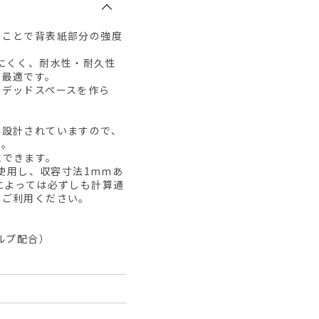
ることで背表紙部分の強度
にくく、耐水性・耐久性
に最適です。
にデッドスペースを作ら
に設計されていますので、
す。
にできます。
を使用し、収容寸法1mmあ
によっては必ずしも計算通
てご利用ください。
ルプ配合）