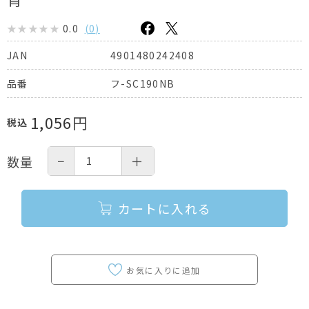
0.0
(
0
)
4901480242408
JAN
フ-SC190NB
品番
1,056
円
税込
−
＋
数量
カートに入れる