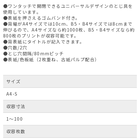
●ワンタッチで開閉できるユニバーサルデザインのとじ具を
使用しています。
●表紙を押さえるゴムバンド付き。
●背幅がA4サイズでは10cm、B5・B4サイズでは8cmまで
伸びるので、A4サイズなら約1000枚、B5・B4サイズなら約
800枚のプリントが収容可能です。
●背表紙にタイトルが記入できます。
●穴数/2穴
●とじ穴間隔/80mmピッチ
●表紙/色板紙（2枚重ね、古紙パルプ配合）
サイズ
A4-S
収容寸法
1～100
収容枚数