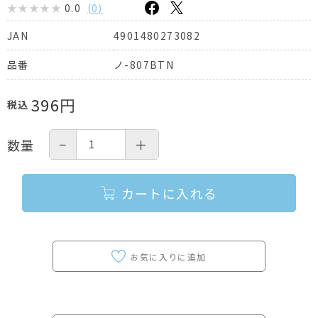
0.0
(
0
)
4901480273082
JAN
ノ-807BTN
品番
396
円
税込
−
＋
数量
カートに入れる