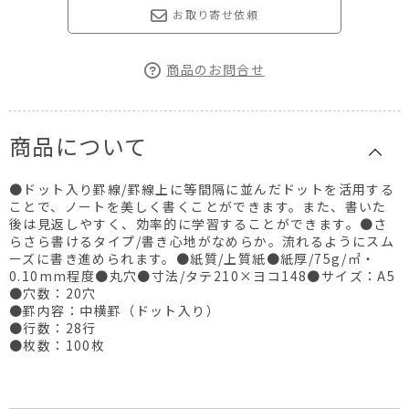
お取り寄せ依頼
商品のお問合せ
商品について
●ドット入り罫線/罫線上に等間隔に並んだドットを活用する
ことで、ノートを美しく書くことができます。また、書いた
後は見返しやすく、効率的に学習することができます。●さ
らさら書けるタイプ/書き心地がなめらか。流れるようにスム
ーズに書き進められます。●紙質/上質紙●紙厚/75g/㎡・
0.10mm程度●丸穴●寸法/タテ210×ヨコ148●サイズ：A5
●穴数：20穴
●罫内容：中横罫（ドット入り）
●行数：28行
●枚数：100枚