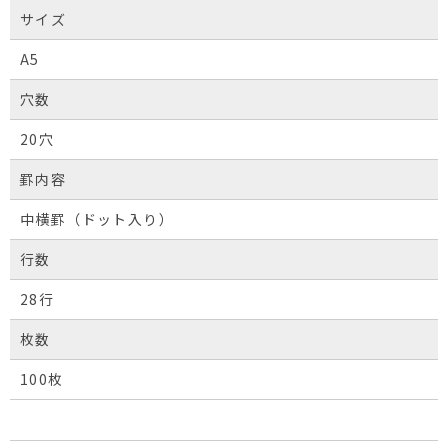
サイズ
A5
穴数
20穴
罫内容
中横罫（ドット入り）
行数
28行
枚数
100枚